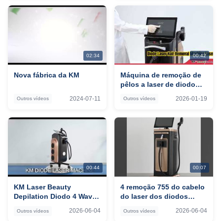
depilação
02:34
00:42
Nova fábrica da KM
Máquina de remoção de
pêlos a laser de diodo
Laser Titanium
2024-07-11
2026-01-19
Outros vídeos
Outros vídeos
00:44
00:07
KM Laser Beauty
4 remoção 755 do cabelo
Depilation Diodo 4 Wave
do laser dos diodos
Diodes 808nm Laser Hair
808nm da onda platina
2026-06-04
2026-06-04
Outros vídeos
Outros vídeos
Removal 755 808 1064 Ice
808 1064 do gelo