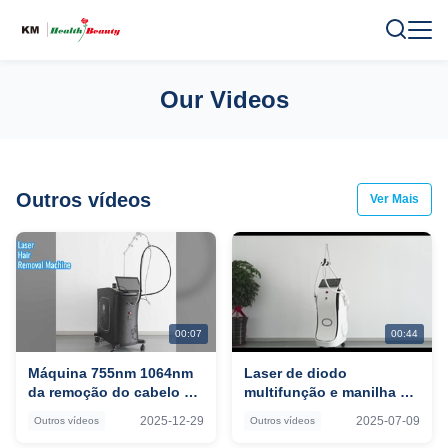
Our Videos
Outros vídeos
Ver Mais
00:07
00:44
Máquina 755nm 1064nm
Laser de diodo
da remoção do cabelo do
multifunção e manilha de
laser do quilômetro
laser yag para uso em
2025-12-29
2025-07-09
Outros vídeos
Outros vídeos
salões de tatuagem e