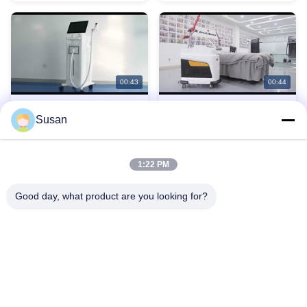
Platinum
00:43
00:44
Máquina de depilação a
Remoção de tatuagem a
Susan
laser de diodo KM D18
laser de picossegundo,
novo cabelo remove laser
2026-06-04
2026-06-04
Outros vídeos
Outros vídeos
Q Switch Pico Sure
532nm Laser Nd Yag
1:22 PM
1064nm
Good day, what product are you looking for?
Zona Video
Video Home
Tel: 86--13606464486
Todos os vídeos
E-mail: sales@wfkmdz.com
Outros vídeos