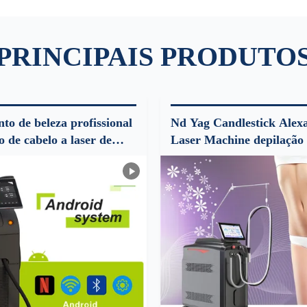
PRINCIPAIS PRODUTO
o de beleza profissional
Nd Yag Candlestick Alex
 de cabelo a laser de
Laser Machine depilação
 laser de 808nm e Q
Mdsap