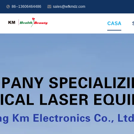
86--13606464486
sales@wfkmdz.com
CASA