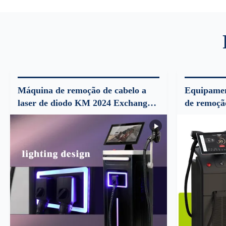
Máquina de remoção de cabelo a
Equipament
laser de diodo KM 2024 Exchange 6
de remoção
Tamanho com manobra de alta
diodo com
potência de 3000W
Switch