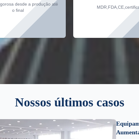
igorosa desde a produção até
MDR,FDA,CE,certific
o final
Nossos últimos casos
Equipam
Aumentar