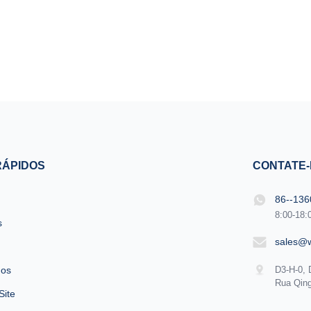
RÁPIDOS
CONTATE
86--13
8:00-18:
s
sales@
nos
D3-H-0, 
Rua Qing
Site