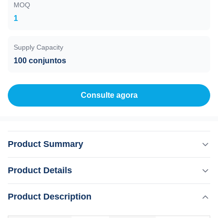
MOQ
1
Supply Capacity
100 conjuntos
Consulte agora
Product Summary
Características Branqueamento, depilação Aplicação Para
Product Details
fins comerciais Serviço pós-venda prestado Peças
sobressalentes gratuitas, Apoio em linha, Apoio técnico
,
Product Description
Destacar:
Epilador a laser de diodo de gelo de titânio
por vídeo, Outros Garantia 2 anos estilo Fixação Tipo
Máquina de depilação a laser a diodos com 3
Posições local de origem Shandong, China Marca luz da
comprimentos de onda