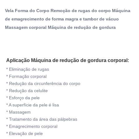
Máquina de remoção de rugas por RF do corpo da vela
corporal: * Eliminação de rugas* Formação corporal*
Máquina de massagem de redução de gordura comercial
Vela Forma do Corpo Remoção de rugas do corpo Máquina
Redução da circunferência do corpo* Redução da celulite*
de emagrecimento de forma magra e tambor de vácuo
...
Name:
Massagem corporal Máquina de redução de gordura
Máquina de remoção de rugas por RF do corpo da
vela
Type:
Posições
Aplicação Máquina de redução de gordura corporal:
Feature:
Perda de peso, aperto da pele, redução da celulite,
* Eliminação de rugas
clareamento, rejuvenescimento da pele, removedor
* Formação corporal
Plugs Type:
* Redução da circunferência do corpo
AU, Reino Unido, UE, E.U., NC, JP, Za, ele
* Redução da celulite
Application:
* Esforço da pele
Para fins comerciais
* A superfície da pele é lisa
Target Area:
* Massagem
Corpo, cara, olhos, biquini/íntimo, decolette,
* Tratamento da área das pálpebras
* Emagrecimento corporal
pés/braços, bordos, pescoço/garganta, pés, Virgina, m
* Elevação de pele
Product Name: