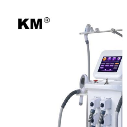
Veja forma do corpo emagrecimento Anti-celulite
Roller RF Ultra-som de vácuo
Function:
Levantamento da pele do emagrecimento do corpo
Treatment Area:
Quadris do abdômen dos braços dos pés do corpo
Power:
3500w
Handles:
5 punhos
Voltage:
110V/220V 50-60Hz
OEM&ODM:
- Sim, sim.
Delivery Time:
no prazo de 4 dias
Color:
pedido de white/as
After-Sales Service Provided: