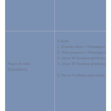
5 alças:
1. Grande vácuo + Massagem + luz
2. Vazio pequeno + Massagem + Lu
3. vácuo 90 Gordura giratória para
Peças de mão
4. vácuo 90 Gordura giratória para
(Facultativo)
5. Vacuo rf cabeça para corpo * 1