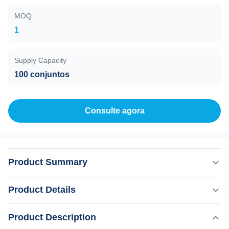
MOQ
1
Supply Capacity
100 conjuntos
Consulte agora
Product Summary
Vela Forma do Corpo Remoção de rugas do corpo
Product Details
Máquina de emagrecimento de forma magra e tambor de
vácuo Massagem corporal Máquina de redução de
Product Description
Destacar:
gordura Aplicação Máquina de redução de gordura
,