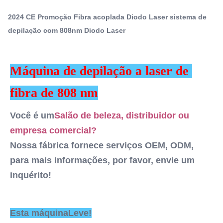
fornece serviços OEM, ODM, para mais informações, por
a fibra ODM
2024 CE Promoção Fibra acoplada Diodo Laser sistema de
favor, envie um inquérito! Esta m...
,
depilação com 808nm Diodo Laser
Máquina de remoção de pelos a laser de diodo acoplado
a fibra 808nm
,
Máquina de remoção de pelos a laser 808nm
Máquina de depilação a laser de 
Q-Switch:
fibra de 808 nm
Não
Laser Type:
Você é um
Salão de beleza, distribuidor ou 
Laser de diodo
Style:
empresa comercial?
Estacionário
Nossa fábrica fornece serviços OEM, ODM, 
Type:
para mais informações, por favor, envie um 
Laser
inquérito!
Feature:
Anti- inchaço, remoção de pigmento, aperto da pele,
anti- depilação, depilação, rejuvenescimento da
Application:
Esta máquina
Leve!