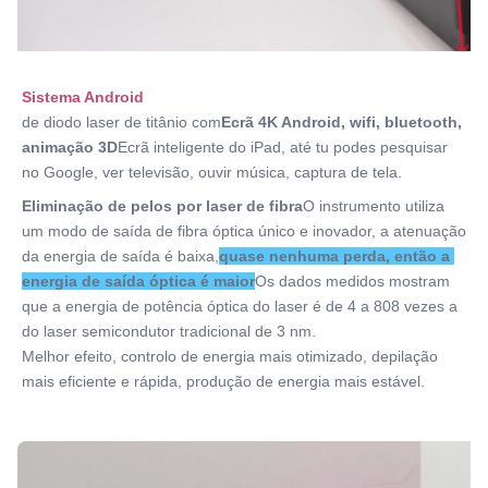
Service:
OEM.ODM
Frequency:
Opção 1~20Hz
Sistema Android
Spot Size:
de diodo laser de titânio com
Ecrã 4K Android
, wifi, bluetooth, 
14*14mm/12*20mm/12*35mm/customizado
animação 3D
Ecrã inteligente do iPad, até tu podes pesquisar 
Energy:
no Google, ver televisão, ouvir música, captura de tela.
1-360J/cm2
Eliminação de pelos por laser de fibra
O instrumento utiliza 
Port:
um modo de saída de fibra óptica único e inovador, a atenuação 
Qingdao
da energia de saída é baixa,
quase nenhuma perda, então a 
Name:
energia de saída óptica é maior
Os dados medidos mostram 
Máquina de remoção de pelos a laser de fibra
que a energia de potência óptica do laser é de 4 a 808 vezes a 
do laser semicondutor tradicional de 3 nm.
Melhor efeito, controlo de energia mais otimizado, depilação 
mais eficiente e rápida, produção de energia mais estável.