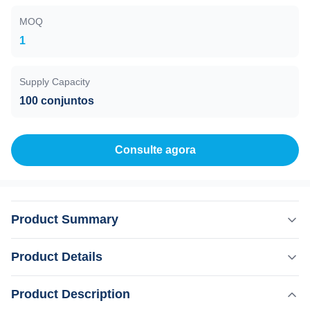
MOQ
1
Supply Capacity
100 conjuntos
Consulte agora
Product Summary
2024 CE Promoção Fibra acoplada Diodo Laser sistema
Product Details
de depilação com 808nm Diodo Laser Máquina de
depilação a laser de fibra de 808 nm Você é umSalão de
Product Description
Destacar:
beleza, distribuidor ou empresa comercial?Nossa fábrica
Máquina de remoção de pelos a laser de diodo acoplado