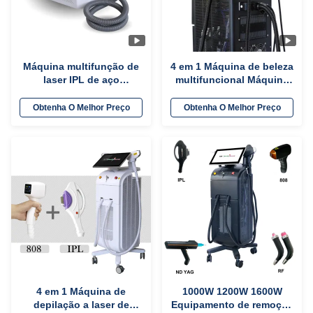
Máquina multifunção de
4 em 1 Máquina de beleza
laser IPL de aço
multifuncional Máquina
inoxidável Equipamento
de remoção de tatuagens
de beleza de
a laser de 3 ondas
Obtenha O Melhor Preço
Obtenha O Melhor Preço
rejuvenescimento da pele
4 em 1 Máquina de
1000W 1200W 1600W
depilação a laser de
Equipamento de remoção