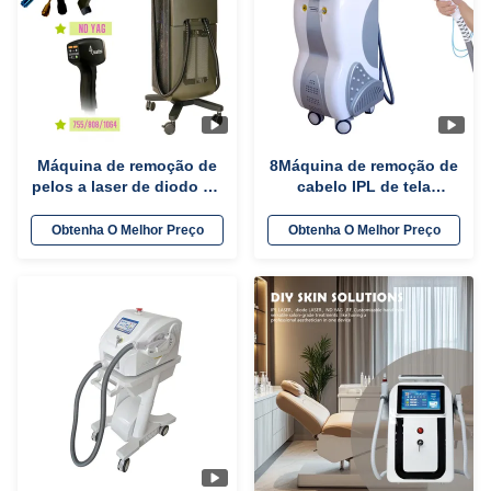
Máquina de remoção de
8Máquina de remoção de
pelos a laser de diodo Nd
cabelo IPL de tela
YAG 2 em 1
sensível ao toque de 4
polegadas para salão de
Obtenha O Melhor Preço
Obtenha O Melhor Preço
beleza / salão de
cosméticos