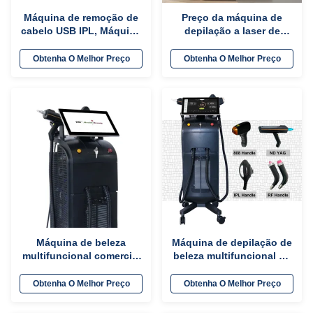
Máquina de remoção de
Preço da máquina de
cabelo USB IPL, Máquina
depilação a laser de
de remoção de cabelo
diodo picosegundo
intenso pulsado leve
multifuncional Pico
Obtenha O Melhor Preço
Obtenha O Melhor Preço
OEM / ODM
Diode 1200w 1600w 808
Diode Laser
Máquina de beleza
Máquina de depilação de
multifuncional comercial
beleza multifuncional de
755nm 808nm 1064nm
1800W com laser IPL RF
Para IPL Opt Laser de
ND YAG
Obtenha O Melhor Preço
Obtenha O Melhor Preço
depilação