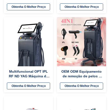
beleza multifuncional
de pelos a laser de diodo
para fins comerciais
de onda tripla Platina
Obtenha O Melhor Preço
Obtenha O Melhor Preço
Titânio Laser de remoção
de cabelo
Multifuncional OPT IPL
OEM ODM Equipamento
RF ND YAG Máquina de
de remoção de pelos a
remoção de cabelo a
laser profissional
laser com tela sensível
Equipamento de beleza
Obtenha O Melhor Preço
Obtenha O Melhor Preço
ao toque de 15
multifuncional
polegadas
personalizado