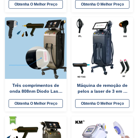
rejuvenescimento da pele
máquina de depilação a
Obtenha O Melhor Preço
Obtenha O Melhor Preço
laser
Três comprimentos de
Máquina de remoção de
onda 808nm Diodo Laser
pelos a laser de 3 em 1,
Máquina permanente de
ND YAG IPL Equipamento
depilação estilo
de rejuvenescimento da
Obtenha O Melhor Preço
Obtenha O Melhor Preço
estacionário
pele