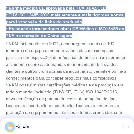
* Norma médica CE aprovada pela TUV 93/42/CEE
* TUV ISO 13485:2016 mais recente e mais rigorosa norma 
para inspecção de linha de produção
* Há poucos fornecedores obter CE Médica e ISO13485 da 
TUV no mercado da China agora
* A KM foi fundada em 2009, e empregamos mais de 100 
membros da equipa altamente valorizados.nossa equipe 
participa em exposições de máquinas de beleza para aprender 
ativamente sobre as demandas do mercado de beleza dos 
clientes e outros profissionais da indústriaIsto permite-nos mais 
conhecimentos para conceber produtos mais competitivos
* A KM possui muitas certificações médicas e de produção em 
todo o mundo, incluindo (TUV) CE, (TUV) ISO 13485:2016, 
nova certificação de patente de casca de máquina de tipo, 
licença de importação e exportação, licença de empresa de 
produção de equipamentos médicos e fomos premiados com 
um certificado de empresa de alta tecnologia na China.
* A visão empresarial da KM é orientada para o cliente e 
Susan
estamos dedicados a fornecer aos clientes finais equipamentos 