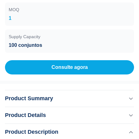
MOQ
1
Supply Capacity
100 conjuntos
Consulte agora
Product Summary
Descrição dos produtos 15 anos fabricante Weifang KM
Product Details
808nm diodo laser cabelomáquina de remoção 3 ondas
755 1064 808 sistemas de laser de diodo
Product Description
Destacar:
velocidadeequipamento de salão de beleza para
,