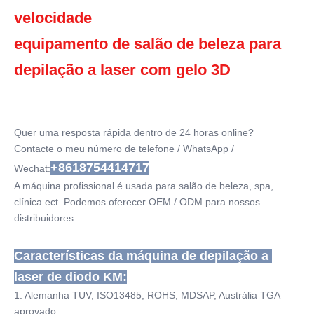
Wavelength:
velocidade
808nm/810nm&755nm&1064nm
Name:
equipamento de salão de beleza para 
Máquina de remoção de pelos a laser a diodo
depilação a laser com gelo 3D
Quer uma resposta rápida dentro de 24 horas online?
Contacte o meu número de telefone / WhatsApp / 
+8618754414717
Wechat:
A máquina profissional é usada para salão de beleza, spa, 
clínica ect. Podemos oferecer OEM / ODM para nossos 
distribuidores.
Características da máquina de depilação a 
laser de diodo KM:
1. Alemanha TUV, ISO13485, ROHS, MDSAP, Austrália TGA 
aprovado