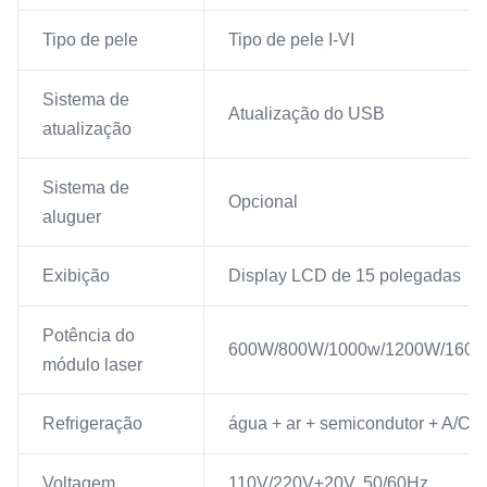
Tipo de pele
Tipo de pele I-VI
Sistema de
Atualização do USB
atualização
Sistema de
Opcional
aluguer
Exibição
Display LCD de 15 polegadas
Potência do
600W/800W/1000w/1200W/160
módulo laser
Refrigeração
água + ar + semicondutor + A/C+
Voltagem
110V/220V±20V, 50/60Hz