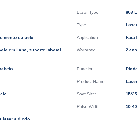
Laser Type:
808 L
Type:
Lase
scimento da pele
Application:
Para 
oio em linha, suporte laboral
Warranty:
2 an
cabelo
Function:
Diodo
Product Name:
Laser
gelo
Spot Size:
15*2
Pulse Width:
10-4
 laser a diodo