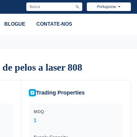
Portuguese
BLOGUE
CONTATE-NOS
e pelos a laser 808
e pelos a laser 808
Trading Properties
MOQ
1