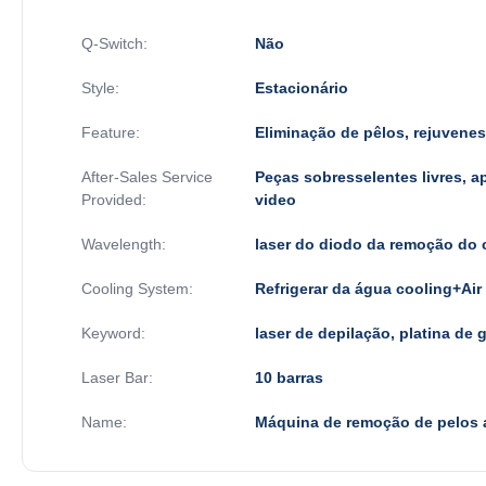
Q-Switch:
Não
Style:
Estacionário
Feature:
Eliminação de pêlos, rejuvene
After-Sales Service
Peças sobresselentes livres, ap
Provided:
video
Wavelength:
laser do diodo da remoção do 
Cooling System:
Refrigerar da água cooling+Air
Keyword:
laser de depilação, platina de 
Laser Bar:
10 barras
Name:
Máquina de remoção de pelos a