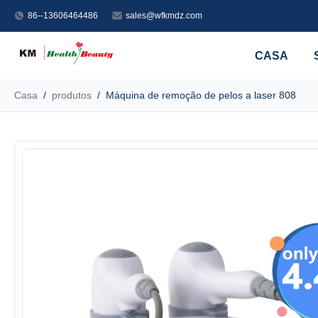
86--13606464486
sales@wfkmdz.com
CASA
Casa
/
produtos
/
Máquina de remoção de pelos a laser 808