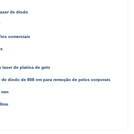
aser de diodo
r
fins comerciais
os
 laser de platina de gelo
 de diodo de 808 nm para remoção de pelos corporais
5 mm
00ms