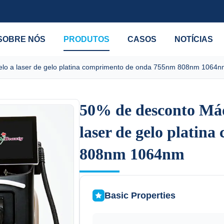
SOBRE NÓS
PRODUTOS
CASOS
NOTÍCIAS
lo a laser de gelo platina comprimento de onda 755nm 808nm 1064n
50% de desconto Máq
50% de desconto Máq
laser de gelo plati
laser de gelo plati
808nm 1064nm
808nm 1064nm
Basic Properties