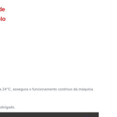
de
elo
a 24°C, assegura o funcionamento contínuo da máquina 
 obrigado.