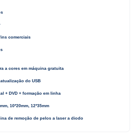
os
r
fins comerciais
os
ra a cores em máquina gratuita
 atualização do USB
al + DVD + formação em linha
2mm, 10*20mm, 12*35mm
na de remoção de pelos a laser a diodo