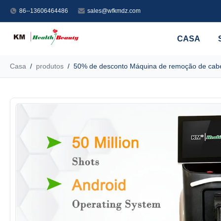
86--13606464486
sales@wfkmdz.com
CASA
Casa
/
produtos
/
50% de desconto Máquina de remoção de cabe