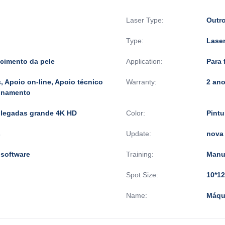
Laser Type:
Outr
Type:
Lase
scimento da pele
Application:
Para 
, Apoio on-line, Apoio técnico
Warranty:
2 an
ionamento
polegadas grande 4K HD
Color:
Pintu
s
Update:
nova
 software
Training:
Manu
Spot Size:
10*1
Name:
Máqui