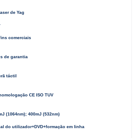
aser de Yag
r
fins comerciais
s de garantia
rã táctil
homologação CE ISO TUV
mJ (1064nm); 400mJ (532nm)
al do utilizador+DVD+formação em linha