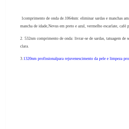
1comprimento de onda de.1064nm: eliminar sardas e manchas amare
mancha de idade,
Nevus em preto e azul, vermelho escarlate, café 
2. 532nm comprimento de onda: livrar-se de sardas, tatuagem de so
clara.
3.
1320nm profissional
para rejuvenescimento da pele e limpeza pr