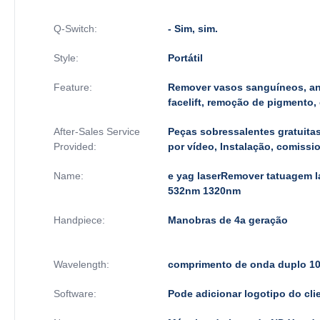
Q-Switch:
- Sim, sim.
Style:
Portátil
Feature:
Remover vasos sanguíneos, ant
facelift, remoção de pigmento,
After-Sales Service
Peças sobressalentes gratuitas
Provided:
por vídeo, Instalação, comiss
Name:
e yag laserRemover tatuagem 
532nm 1320nm
Handpiece:
Manobras de 4a geração
Wavelength:
comprimento de onda duplo 1
Software:
Pode adicionar logotipo do clie