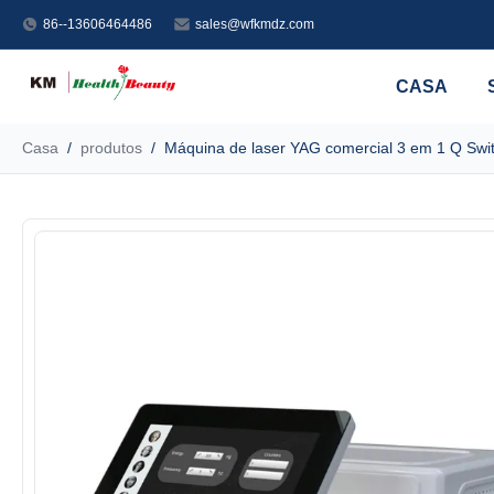
86--13606464486
sales@wfkmdz.com
CASA
Casa
/
produtos
/
Máquina de laser YAG comercial 3 em 1 Q Swi