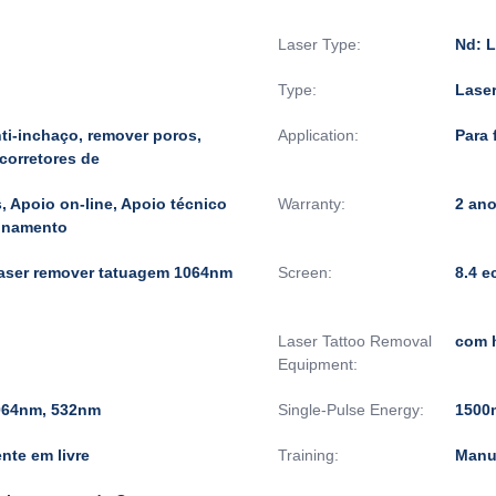
Laser Type:
Nd: L
Type:
Lase
i-inchaço, remover poros,
Application:
Para 
 corretores de
, Apoio on-line, Apoio técnico
Warranty:
2 ano
ionamento
laser remover tatuagem 1064nm
Screen:
8.4 ec
Laser Tattoo Removal
com 
Equipment:
064nm, 532nm
Single-Pulse Energy:
1500
nte em livre
Training:
Manu