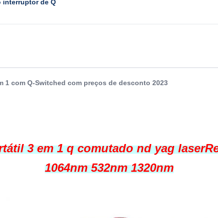
 interruptor de Q
em 1 com Q-Switched com preços de desconto 2023
tátil 3 em 1 q comutado nd yag laserR
1064nm 532nm 1320nm