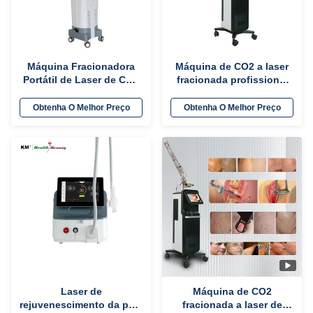
Máquina Fracionadora
Máquina de CO2 a laser
Portátil de Laser de CO2
fracionada profissional
40W Para Salão de Beleza
para rejuvenescimento /
2 anos de Garantia
aperto da pele
Obtenha O Melhor Preço
Obtenha O Melhor Preço
Laser de
Máquina de CO2
rejuvenescimento da pele
fracionada a laser de