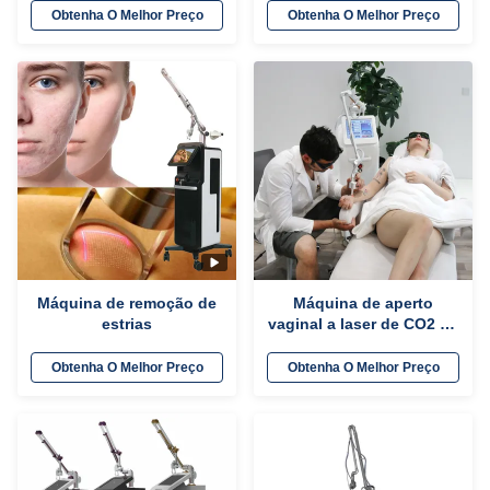
tratamento de acne /
da pele / remoção de
Obtenha O Melhor Preço
Obtenha O Melhor Preço
remoção de cicatrizes
estrias
Máquina de remoção de
Máquina de aperto
estrias
vaginal a laser de CO2 de
50W comprimento de
onda 10600nm
Obtenha O Melhor Preço
Obtenha O Melhor Preço