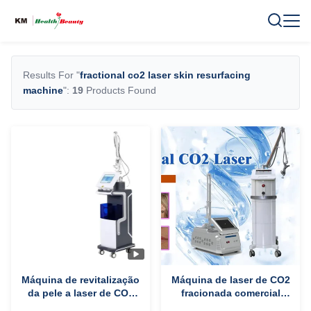
Results For "
fractional co2 laser skin resurfacing
machine
":
19
Products Found
Máquina de revitalização
Máquina de laser de CO2
da pele a laser de CO2
fracionada comercial
fracionada 50W para
para rejuvenescimento