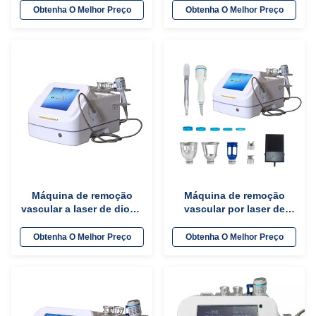
para solução de
veias de aranha /
Obtenha O Melhor Preço
Obtenha O Melhor Preço
tratamento de vasos
vascular
sanguíneos
Máquina de remoção
Máquina de remoção
vascular a laser de diodo
vascular por laser de
de alta frequência de 980
diodo portátil de 980nm
nm Dispositivo médico
para tratamento de
Obtenha O Melhor Preço
Obtenha O Melhor Preço
fungos nas unhas